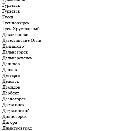
Гурьевск
Гурьевск
Гусев
Гусиноозёрск
Гусь-Хрустальный
Давлеканово
Дагестанские Огни
Далматово
Дальнегорск
Дальнереченск
Данилов
Данков
Дегтярск
Дедовск
Демидов
Дербент
Десногорск
Дзержинск
Дзержинский
Дивногорск
Дигора
Димитровград