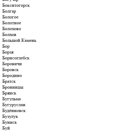
Бокситогорск
Болгар
Бологое
Болотное
Болохово
Болхов
Большой Камень
Бор
Борзя
Борисоглебск
Боровичи
Боровск
Бородино
Братск
Бронницы
Брянск
Бугульма
Бугуруслан
Будённовск
Бузулук
Буинск
Буй