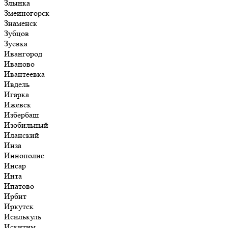
Злынка
Змеиногорск
Знаменск
Зубцов
Зуевка
Ивангород
Иваново
Ивантеевка
Ивдель
Игарка
Ижевск
Избербаш
Изобильный
Иланский
Инза
Иннополис
Инсар
Инта
Ипатово
Ирбит
Иркутск
Исилькуль
Искитим