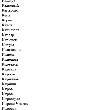
Кашира
Кедровый
Кемерово
Кемь
Керчь
Кизел
Кизилюрт
Кизляр
Кимовск
Кимры
Кингисепп
Кинель
Кинешма
Киреевск
Киренск
Киржач
Кириллов
Кириши
Киров
Киров
Кировград
Кирово-Чепецк
Кировск