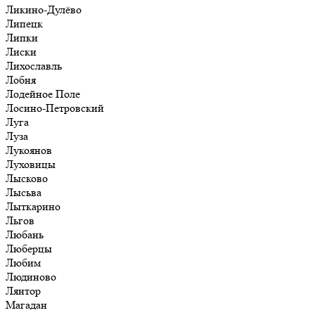
Ликино-Дулёво
Липецк
Липки
Лиски
Лихославль
Лобня
Лодейное Поле
Лосино-Петровский
Луга
Луза
Лукоянов
Луховицы
Лысково
Лысьва
Лыткарино
Льгов
Любань
Люберцы
Любим
Людиново
Лянтор
Магадан