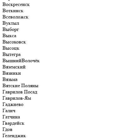
Воскресенск
Воткинск
Всеволожск
Вуктыл
Выборг
Выкса
Высоковск
Высоцк
Вытегра
ВышнийВолочёк
Вяземский
Вязники
Вязьма
Вятские Поляны
Гаврилов Посад
Гаврилов-Ям
Гаджиево
Галич
Гатчина
Гвардейск
Гдов
Геленджик