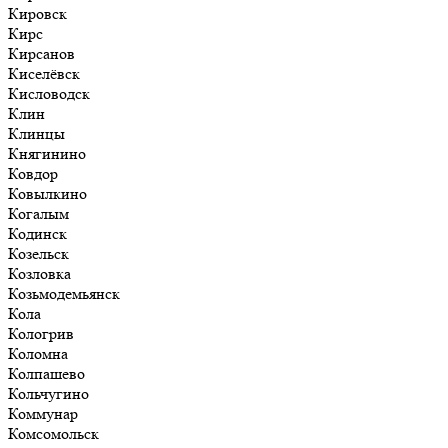
Кировск
Кирс
Кирсанов
Киселёвск
Кисловодск
Клин
Клинцы
Княгинино
Ковдор
Ковылкино
Когалым
Кодинск
Козельск
Козловка
Козьмодемьянск
Кола
Кологрив
Коломна
Колпашево
Кольчугино
Коммунар
Комсомольск