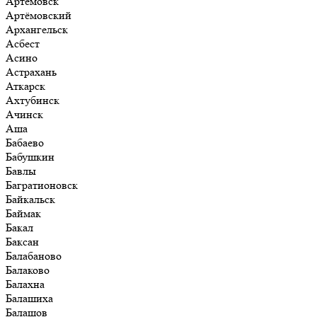
Артёмовск
Артёмовский
Архангельск
Асбест
Асино
Астрахань
Аткарск
Ахтубинск
Ачинск
Аша
Бабаево
Бабушкин
Бавлы
Багратионовск
Байкальск
Баймак
Бакал
Баксан
Балабаново
Балаково
Балахна
Балашиха
Балашов