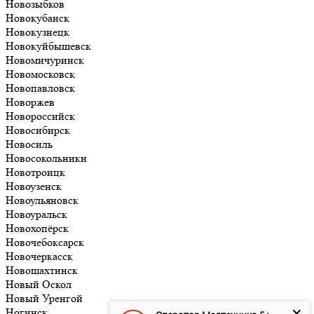
Новозыбков
Новокубанск
Новокузнецк
Новокуйбышевск
Новомичуринск
Новомосковск
Новопавловск
Новоржев
Новороссийск
Новосибирск
Новосиль
Новосокольники
Новотроицк
Новоузенск
Новоульяновск
Новоуральск
Новохопёрск
Новочебоксарск
Новочеркасск
Новошахтинск
Новый Оскол
Новый Уренгой
Ногинск