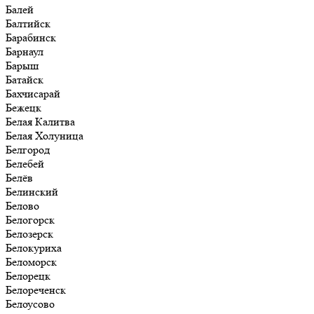
Балей
Балтийск
Барабинск
Барнаул
Барыш
Батайск
Бахчисарай
Бежецк
Белая Калитва
Белая Холуница
Белгород
Белебей
Белёв
Белинский
Белово
Белогорск
Белозерск
Белокуриха
Беломорск
Белорецк
Белореченск
Белоусово