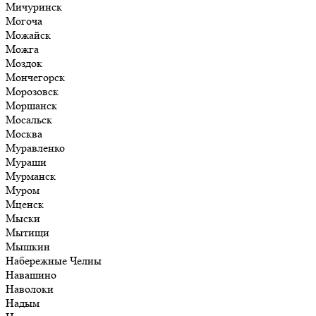
Мичуринск
Могоча
Можайск
Можга
Моздок
Мончегорск
Морозовск
Моршанск
Мосальск
Москва
Муравленко
Мураши
Мурманск
Муром
Мценск
Мыски
Мытищи
Мышкин
Набережные Челны
Навашино
Наволоки
Надым