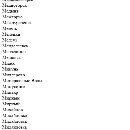
Медногорск
Медынь
Межгорье
Междуреченск
Мезень
Меленки
Мелеуз
Менделеевск
Мензелинск
Мещовск
Миасс
Микунь
Миллерово
Минеральные Воды
Минусинск
Миньяр
Мирный
Мирный
Михайлов
Михайловка
Михайловск
Михайловск