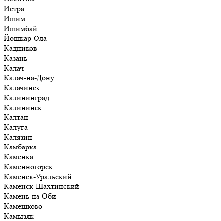
Истра
Ишим
Ишимбай
Йошкар-Ола
Кадников
Казань
Калач
Калач-на-Дону
Калачинск
Калининград
Калининск
Калтан
Калуга
Калязин
Камбарка
Каменка
Каменногорск
Каменск-Уральский
Каменск-Шахтинский
Камень-на-Оби
Камешково
Камызяк