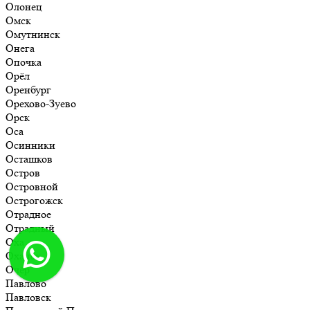
Олонец
Омск
Омутнинск
Онега
Опочка
Орёл
Оренбург
Орехово-Зуево
Орск
Оса
Осинники
Осташков
Остров
Островной
Острогожск
Отрадное
Отрадный
Оха
Оханск
Очёр
Павлово
Павловск