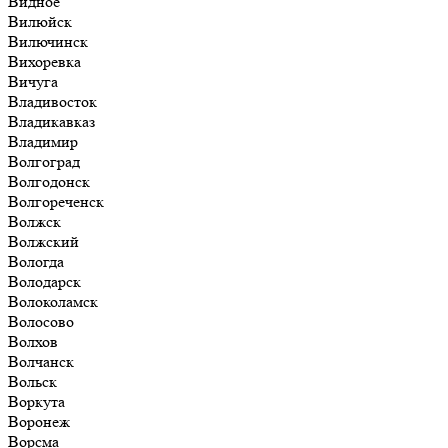
Видное
Вилюйск
Вилючинск
Вихоревка
Вичуга
Владивосток
Владикавказ
Владимир
Волгоград
Волгодонск
Волгореченск
Волжск
Волжский
Вологда
Володарск
Волоколамск
Волосово
Волхов
Волчанск
Вольск
Воркута
Воронеж
Ворсма