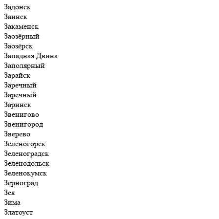
Задонск
Заинск
Закаменск
Заозёрный
Заозёрск
Западная Двина
Заполярный
Зарайск
Заречный
Заречный
Заринск
Звенигово
Звенигород
Зверево
Зеленогорск
Зеленоградск
Зеленодольск
Зеленокумск
Зерноград
Зея
Зима
Златоуст