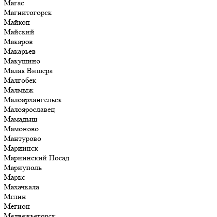
Магас
Магнитогорск
Майкоп
Майский
Макаров
Макарьев
Макушино
Малая Вишера
Малгобек
Малмыж
Малоархангельск
Малоярославец
Мамадыш
Мамоново
Мантурово
Мариинск
Мариинский Посад
Мариуполь
Маркс
Махачкала
Мглин
Мегион
Медвежьегорск