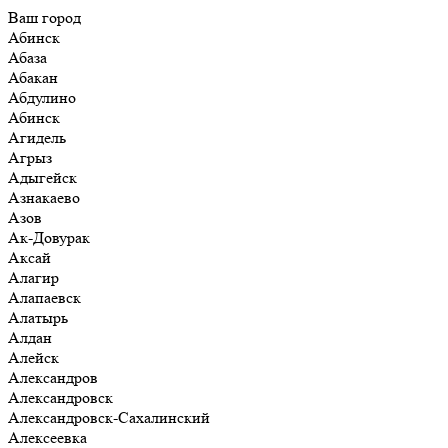
Ваш город
Абинск
Абаза
Абакан
Абдулино
Абинск
Агидель
Агрыз
Адыгейск
Азнакаево
Азов
Ак-Довурак
Аксай
Алагир
Алапаевск
Алатырь
Алдан
Алейск
Александров
Александровск
Александровск-Сахалинский
Алексеевка