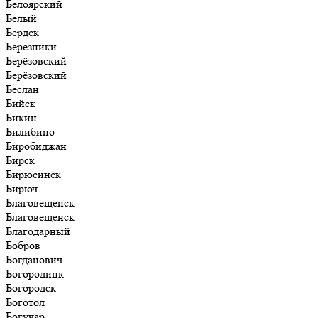
Белоярский
Белый
Бердск
Березники
Берёзовский
Берёзовский
Беслан
Бийск
Бикин
Билибино
Биробиджан
Бирск
Бирюсинск
Бирюч
Благовещенск
Благовещенск
Благодарный
Бобров
Богданович
Богородицк
Богородск
Боготол
Богучар