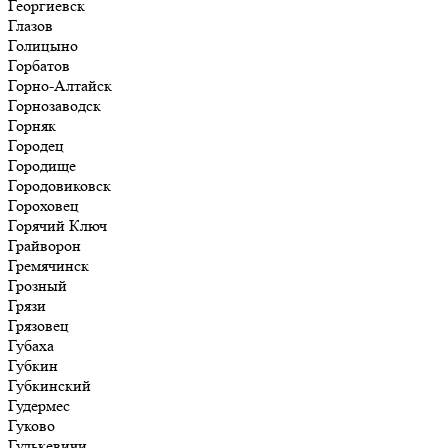
Георгиевск
Глазов
Голицыно
Горбатов
Горно-Алтайск
Горнозаводск
Горняк
Городец
Городище
Городовиковск
Гороховец
Горячий Ключ
Грайворон
Гремячинск
Грозный
Грязи
Грязовец
Губаха
Губкин
Губкинский
Гудермес
Гуково
Гулькевичи