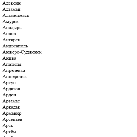
Алексин
Алзамай
Альметьевск
Амурск
Анадырь
Анапа
Ангарск
Андреаполь
Анжеро-Судженск
Анива
Апатиты
Апрелевка
Апшеронск
Аргун
Ардатов
Ардон
Арзамас
Аркадак
Армавир
Арсеньев
Арск
Артём