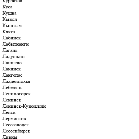
Курчатов
Куса
Кушва
Кызыл
Кыштым
Кяхта
Лабинск
Лабытнанги
Лагань
Ладушкин
Лаишево
Лакинск
Лангепас
Лахденпохья
Лебедянь
Лениногорск
Ленинск
Ленинск-Кузнецкий
Ленск
Лермонтов
Лесозаводск
Лесосибирск
Ливны