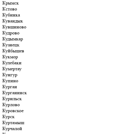
Крымск
Кстово
Кубинка
Кувандык
Кувшиново
Кудрово
Кудымкар
Кузнецк
Куйбышев
Кукмор
Кулебаки
Кумертау
Кунгур
Купино
Курган
Курганинск
Курильск
Курлово
Куровское
Курск
Куртамыш
Курчалой