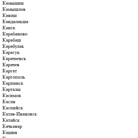
Камышин
Камышлов
Канаш
Кандалакша
Канск
Карабаново
Карабаш
Карабулак
Карасук
Карачаевск
Карачев
Каргат
Каргополь
Карпинск
Карталы
Касимов
Касли
Каспийск
Катав-Ивановск
Катайск
Качканар
Кашин