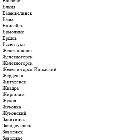
Елизово
Ельня
Еманжелинск
Емва
Енисейск
Ермолино
Ершов
Ессентуки
Железноводск
Железногорск
Железногорск
Железногорск-Илимский
Жердевка
Жигулёвск
Жиздра
Жирновск
Жуков
Жуковка
Жуковский
Завитинск
Заводоуковск
Заволжск
Заволжье