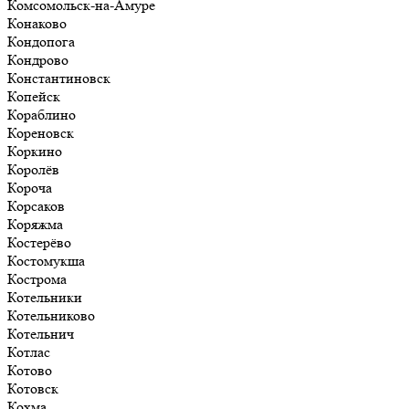
Комсомольск-на-Амуре
Конаково
Кондопога
Кондрово
Константиновск
Копейск
Кораблино
Кореновск
Коркино
Королёв
Короча
Корсаков
Коряжма
Костерёво
Костомукша
Кострома
Котельники
Котельниково
Котельнич
Котлас
Котово
Котовск
Кохма