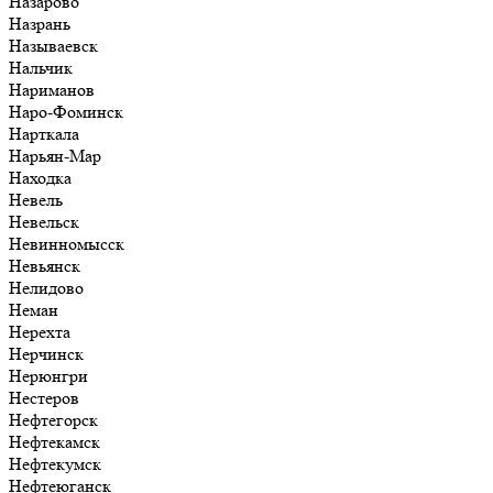
Назарово
Назрань
Называевск
Нальчик
Нариманов
Наро-Фоминск
Нарткала
Нарьян-Мар
Находка
Невель
Невельск
Невинномысск
Невьянск
Нелидово
Неман
Нерехта
Нерчинск
Нерюнгри
Нестеров
Нефтегорск
Нефтекамск
Нефтекумск
Нефтеюганск