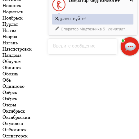
Оператор Медтехника 5+
Нолинск
Норильск
Ноябрьск
Здравствуйте!
Нурлат
Оператор Медтехника 5+
печатает...
Нытва
Нюрба
Нягань
Введите сообщение
Нязепетровск
Няндома
Облучье
Обнинск
Обоянь
Обь
Одинцово
Озёрск
Озёрск
Озёры
Октябрьск
Октябрьский
Окуловка
Олёкминск
Оленегорск