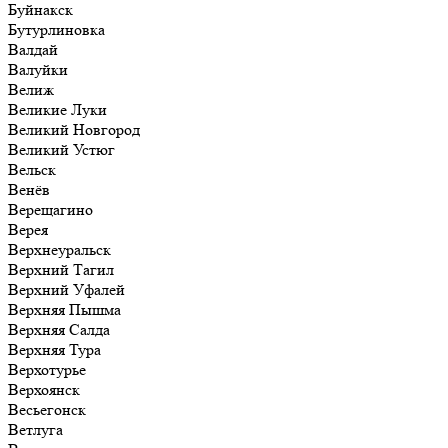
Буйнакск
Бутурлиновка
Валдай
Валуйки
Велиж
Великие Луки
Великий Новгород
Великий Устюг
Вельск
Венёв
Верещагино
Верея
Верхнеуральск
Верхний Тагил
Верхний Уфалей
Верхняя Пышма
Верхняя Салда
Верхняя Тура
Верхотурье
Верхоянск
Весьегонск
Ветлуга