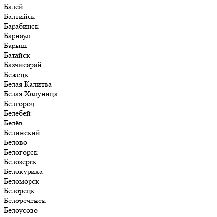
Балей
Балтийск
Барабинск
Барнаул
Барыш
Батайск
Бахчисарай
Бежецк
Белая Калитва
Белая Холуница
Белгород
Белебей
Белёв
Белинский
Белово
Белогорск
Белозерск
Белокуриха
Беломорск
Белорецк
Белореченск
Белоусово