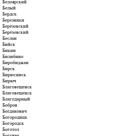
Белоярский
Белый
Бердск
Березники
Берёзовский
Берёзовский
Беслан
Бийск
Бикин
Билибино
Биробиджан
Бирск
Бирюсинск
Бирюч
Благовещенск
Благовещенск
Благодарный
Бобров
Богданович
Богородицк
Богородск
Боготол
Богучар