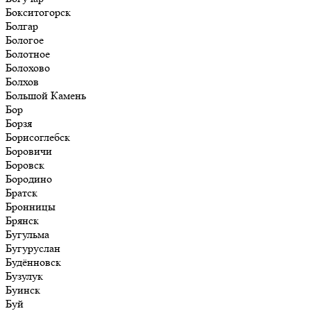
Бокситогорск
Болгар
Бологое
Болотное
Болохово
Болхов
Большой Камень
Бор
Борзя
Борисоглебск
Боровичи
Боровск
Бородино
Братск
Бронницы
Брянск
Бугульма
Бугуруслан
Будённовск
Бузулук
Буинск
Буй