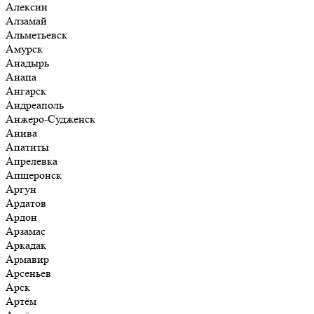
Алексин
Алзамай
Альметьевск
Амурск
Анадырь
Анапа
Ангарск
Андреаполь
Анжеро-Судженск
Анива
Апатиты
Апрелевка
Апшеронск
Аргун
Ардатов
Ардон
Арзамас
Аркадак
Армавир
Арсеньев
Арск
Артём