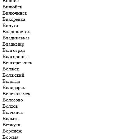
Видное
Вилюйск
Вилючинск
Вихоревка
Вичуга
Владивосток
Владикавказ
Владимир
Волгоград
Волгодонск
Волгореченск
Волжск
Волжский
Вологда
Володарск
Волоколамск
Волосово
Волхов
Волчанск
Вольск
Воркута
Воронеж
Ворсма