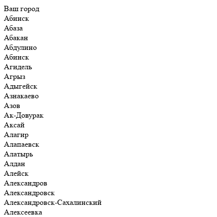
Ваш город
Абинск
Абаза
Абакан
Абдулино
Абинск
Агидель
Агрыз
Адыгейск
Азнакаево
Азов
Ак-Довурак
Аксай
Алагир
Алапаевск
Алатырь
Алдан
Алейск
Александров
Александровск
Александровск-Сахалинский
Алексеевка