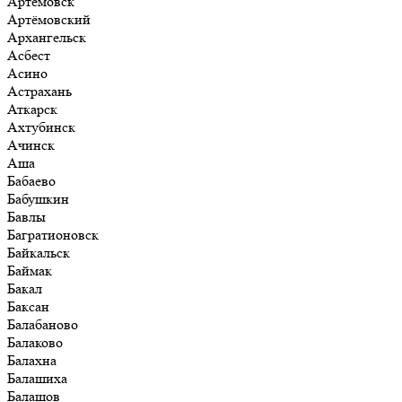
Артёмовск
Артёмовский
Архангельск
Асбест
Асино
Астрахань
Аткарск
Ахтубинск
Ачинск
Аша
Бабаево
Бабушкин
Бавлы
Багратионовск
Байкальск
Баймак
Бакал
Баксан
Балабаново
Балаково
Балахна
Балашиха
Балашов