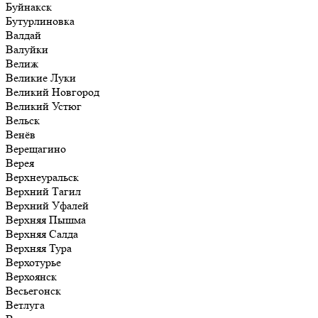
Буйнакск
Бутурлиновка
Валдай
Валуйки
Велиж
Великие Луки
Великий Новгород
Великий Устюг
Вельск
Венёв
Верещагино
Верея
Верхнеуральск
Верхний Тагил
Верхний Уфалей
Верхняя Пышма
Верхняя Салда
Верхняя Тура
Верхотурье
Верхоянск
Весьегонск
Ветлуга