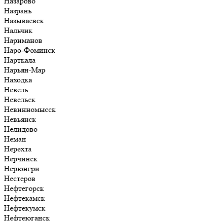
Назарово
Назрань
Называевск
Нальчик
Нариманов
Наро-Фоминск
Нарткала
Нарьян-Мар
Находка
Невель
Невельск
Невинномысск
Невьянск
Нелидово
Неман
Нерехта
Нерчинск
Нерюнгри
Нестеров
Нефтегорск
Нефтекамск
Нефтекумск
Нефтеюганск