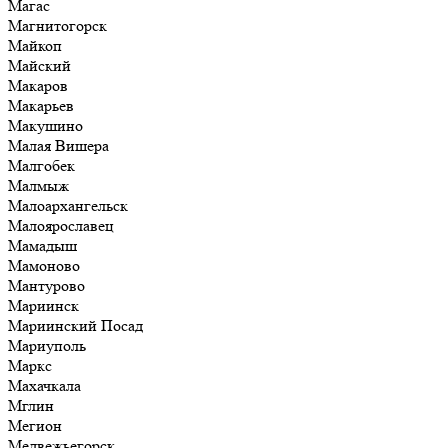
Магас
Магнитогорск
Майкоп
Майский
Макаров
Макарьев
Макушино
Малая Вишера
Малгобек
Малмыж
Малоархангельск
Малоярославец
Мамадыш
Мамоново
Мантурово
Мариинск
Мариинский Посад
Мариуполь
Маркс
Махачкала
Мглин
Мегион
Медвежьегорск