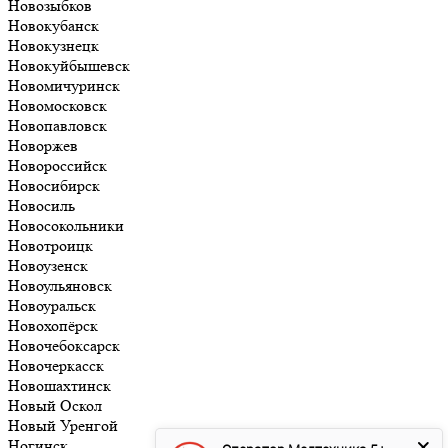
Новозыбков
Новокубанск
Новокузнецк
Новокуйбышевск
Новомичуринск
Новомосковск
Новопавловск
Новоржев
Новороссийск
Новосибирск
Новосиль
Новосокольники
Новотроицк
Новоузенск
Новоульяновск
Новоуральск
Новохопёрск
Новочебоксарск
Новочеркасск
Новошахтинск
Новый Оскол
Новый Уренгой
Ногинск