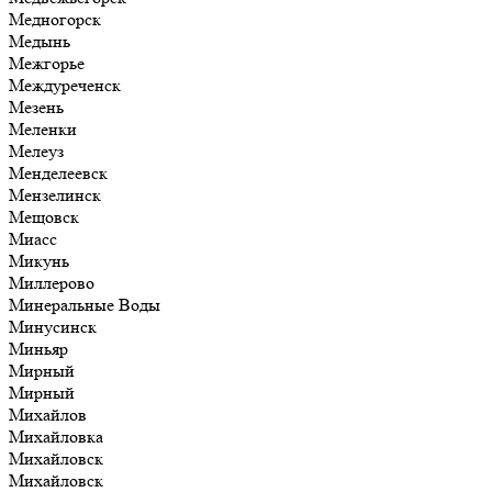
Медногорск
Медынь
Межгорье
Междуреченск
Мезень
Меленки
Мелеуз
Менделеевск
Мензелинск
Мещовск
Миасс
Микунь
Миллерово
Минеральные Воды
Минусинск
Миньяр
Мирный
Мирный
Михайлов
Михайловка
Михайловск
Михайловск