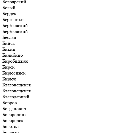
Белоярский
Белый
Бердск
Березники
Берёзовский
Берёзовский
Беслан
Бийск
Бикин
Билибино
Биробиджан
Бирск
Бирюсинск
Бирюч
Благовещенск
Благовещенск
Благодарный
Бобров
Богданович
Богородицк
Богородск
Боготол
Богучар