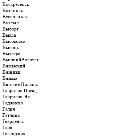
Воскресенск
Воткинск
Всеволожск
Вуктыл
Выборг
Выкса
Высоковск
Высоцк
Вытегра
ВышнийВолочёк
Вяземский
Вязники
Вязьма
Вятские Поляны
Гаврилов Посад
Гаврилов-Ям
Гаджиево
Галич
Гатчина
Гвардейск
Гдов
Геленджик