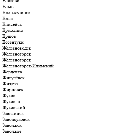
Елизово
Ельня
Еманжелинск
Емва
Енисейск
Ермолино
Ершов
Ессентуки
Железноводск
Железногорск
Железногорск
Железногорск-Илимский
Жердевка
Жигулёвск
Жиздра
Жирновск
Жуков
Жуковка
Жуковский
Завитинск
Заводоуковск
Заволжск
Заволжье