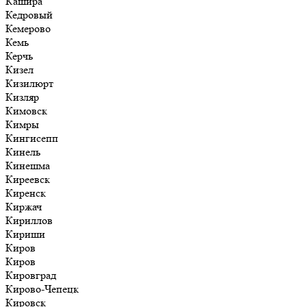
Кашира
Кедровый
Кемерово
Кемь
Керчь
Кизел
Кизилюрт
Кизляр
Кимовск
Кимры
Кингисепп
Кинель
Кинешма
Киреевск
Киренск
Киржач
Кириллов
Кириши
Киров
Киров
Кировград
Кирово-Чепецк
Кировск