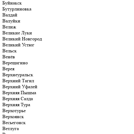
Буйнакск
Бутурлиновка
Валдай
Валуйки
Велиж
Великие Луки
Великий Новгород
Великий Устюг
Вельск
Венёв
Верещагино
Верея
Верхнеуральск
Верхний Тагил
Верхний Уфалей
Верхняя Пышма
Верхняя Салда
Верхняя Тура
Верхотурье
Верхоянск
Весьегонск
Ветлуга