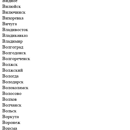
Видное
Вилюйск
Вилючинск
Вихоревка
Вичуга
Владивосток
Владикавказ
Владимир
Волгоград
Волгодонск
Волгореченск
Волжск
Волжский
Вологда
Володарск
Волоколамск
Волосово
Волхов
Волчанск
Вольск
Воркута
Воронеж
Ворсма