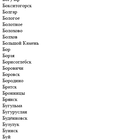
Бокситогорск
Болгар
Бологое
Болотное
Болохово
Болхов
Большой Камень
Бор
Борзя
Борисоглебск
Боровичи
Боровск
Бородино
Братск
Бронницы
Брянск
Бугульма
Бугуруслан
Будённовск
Бузулук
Буинск
Буй