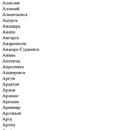
Алексин
Алзамай
Альметьевск
Амурск
Анадырь
Анапа
Ангарск
Андреаполь
Анжеро-Судженск
Анива
Апатиты
Апрелевка
Апшеронск
Аргун
Ардатов
Ардон
Арзамас
Аркадак
Армавир
Арсеньев
Арск
Артём