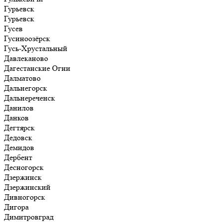
Гурьевск
Гурьевск
Гусев
Гусиноозёрск
Гусь-Хрустальный
Давлеканово
Дагестанские Огни
Далматово
Дальнегорск
Дальнереченск
Данилов
Данков
Дегтярск
Дедовск
Демидов
Дербент
Десногорск
Дзержинск
Дзержинский
Дивногорск
Дигора
Димитровград