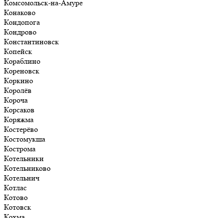
Комсомольск-на-Амуре
Конаково
Кондопога
Кондрово
Константиновск
Копейск
Кораблино
Кореновск
Коркино
Королёв
Короча
Корсаков
Коряжма
Костерёво
Костомукша
Кострома
Котельники
Котельниково
Котельнич
Котлас
Котово
Котовск
Кохма