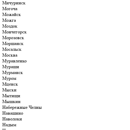
Мичуринск
Могоча
Можайск
Можга
Моздок
Мончегорск
Морозовск
Моршанск
Мосальск
Москва
Муравленко
Мураши
Мурманск
Муром
Мценск
Мыски
Мытищи
Мышкин
Набережные Челны
Навашино
Наволоки
Надым