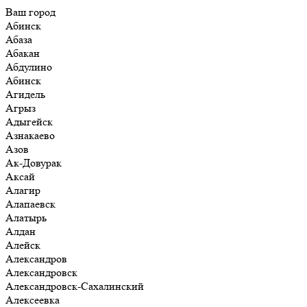
Ваш город
Абинск
Абаза
Абакан
Абдулино
Абинск
Агидель
Агрыз
Адыгейск
Азнакаево
Азов
Ак-Довурак
Аксай
Алагир
Алапаевск
Алатырь
Алдан
Алейск
Александров
Александровск
Александровск-Сахалинский
Алексеевка