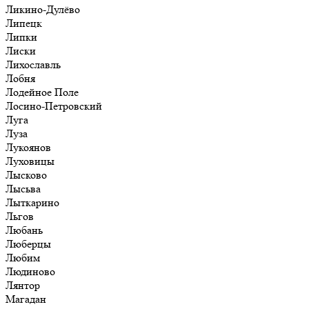
Ликино-Дулёво
Липецк
Липки
Лиски
Лихославль
Лобня
Лодейное Поле
Лосино-Петровский
Луга
Луза
Лукоянов
Луховицы
Лысково
Лысьва
Лыткарино
Льгов
Любань
Люберцы
Любим
Людиново
Лянтор
Магадан