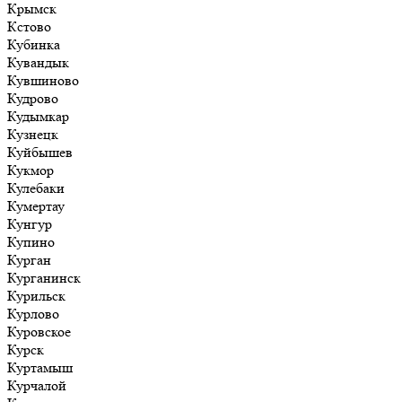
Крымск
Кстово
Кубинка
Кувандык
Кувшиново
Кудрово
Кудымкар
Кузнецк
Куйбышев
Кукмор
Кулебаки
Кумертау
Кунгур
Купино
Курган
Курганинск
Курильск
Курлово
Куровское
Курск
Куртамыш
Курчалой