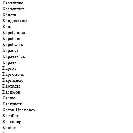
Камышин
Камышлов
Канаш
Кандалакша
Канск
Карабаново
Карабаш
Карабулак
Карасук
Карачаевск
Карачев
Каргат
Каргополь
Карпинск
Карталы
Касимов
Касли
Каспийск
Катав-Ивановск
Катайск
Качканар
Кашин