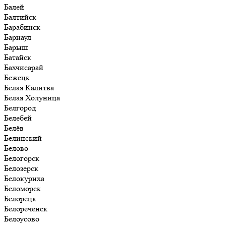
Балей
Балтийск
Барабинск
Барнаул
Барыш
Батайск
Бахчисарай
Бежецк
Белая Калитва
Белая Холуница
Белгород
Белебей
Белёв
Белинский
Белово
Белогорск
Белозерск
Белокуриха
Беломорск
Белорецк
Белореченск
Белоусово