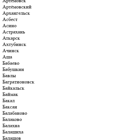
Артёмовск
Артёмовский
Архангельск
Асбест
Асино
Астрахань
Аткарск
Ахтубинск
Ачинск
Аша
Бабаево
Бабушкин
Бавлы
Багратионовск
Байкальск
Баймак
Бакал
Баксан
Балабаново
Балаково
Балахна
Балашиха
Балашов