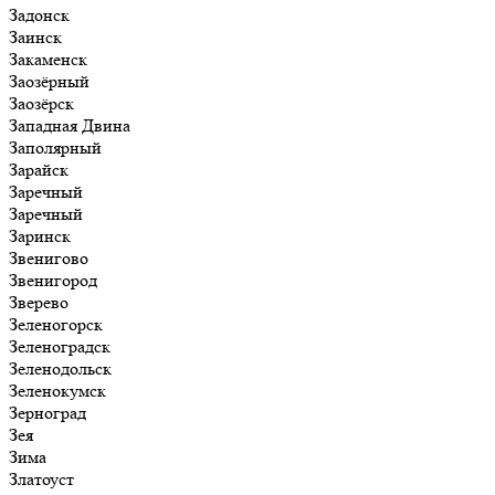
Задонск
Заинск
Закаменск
Заозёрный
Заозёрск
Западная Двина
Заполярный
Зарайск
Заречный
Заречный
Заринск
Звенигово
Звенигород
Зверево
Зеленогорск
Зеленоградск
Зеленодольск
Зеленокумск
Зерноград
Зея
Зима
Златоуст