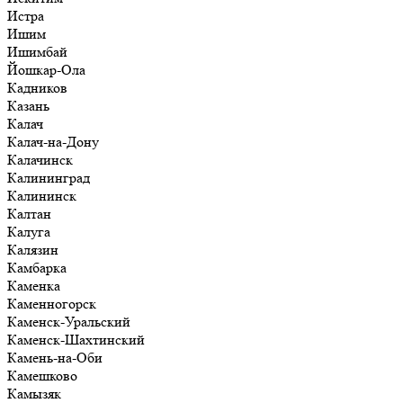
Истра
Ишим
Ишимбай
Йошкар-Ола
Кадников
Казань
Калач
Калач-на-Дону
Калачинск
Калининград
Калининск
Калтан
Калуга
Калязин
Камбарка
Каменка
Каменногорск
Каменск-Уральский
Каменск-Шахтинский
Камень-на-Оби
Камешково
Камызяк