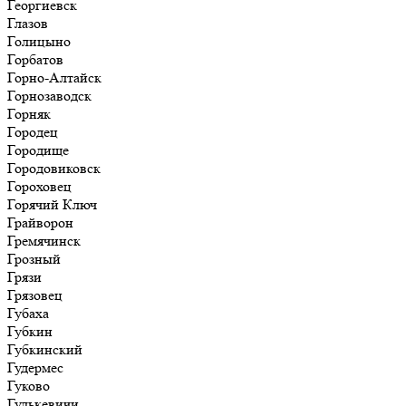
Георгиевск
Глазов
Голицыно
Горбатов
Горно-Алтайск
Горнозаводск
Горняк
Городец
Городище
Городовиковск
Гороховец
Горячий Ключ
Грайворон
Гремячинск
Грозный
Грязи
Грязовец
Губаха
Губкин
Губкинский
Гудермес
Гуково
Гулькевичи