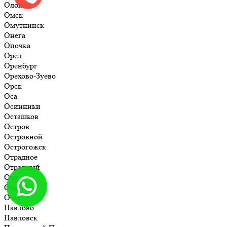
Олонец
Омск
Омутнинск
Онега
Опочка
Орёл
Оренбург
Орехово-Зуево
Орск
Оса
Осинники
Осташков
Остров
Островной
Острогожск
Отрадное
Отрадный
Оха
Оханск
Очёр
Павлово
Павловск