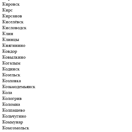
Кировск
Кирс
Кирсанов
Киселёвск
Кисловодск
Клин
Клинцы
Княгинино
Ковдор
Ковылкино
Когалым
Кодинск
Козельск
Козловка
Козьмодемьянск
Кола
Кологрив
Коломна
Колпашево
Кольчугино
Коммунар
Комсомольск