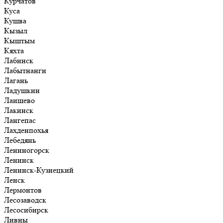
Курчатов
Куса
Кушва
Кызыл
Кыштым
Кяхта
Лабинск
Лабытнанги
Лагань
Ладушкин
Лаишево
Лакинск
Лангепас
Лахденпохья
Лебедянь
Лениногорск
Ленинск
Ленинск-Кузнецкий
Ленск
Лермонтов
Лесозаводск
Лесосибирск
Ливны