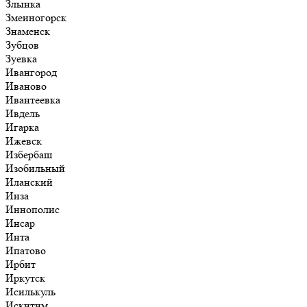
Злынка
Змеиногорск
Знаменск
Зубцов
Зуевка
Ивангород
Иваново
Ивантеевка
Ивдель
Игарка
Ижевск
Избербаш
Изобильный
Иланский
Инза
Иннополис
Инсар
Инта
Ипатово
Ирбит
Иркутск
Исилькуль
Искитим