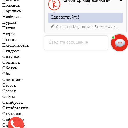
Оператор Медтехника 5+
Нолинск
Норильск
Ноябрьск
Здравствуйте!
Нурлат
Оператор Медтехника 5+
печатает...
Нытва
Нюрба
Нягань
Введите сообщение
Нязепетровск
Няндома
Облучье
Обнинск
Обоянь
Обь
Одинцово
Озёрск
Озёрск
Озёры
Октябрьск
Октябрьский
Окуловка
Олёкминск
Оленегорск