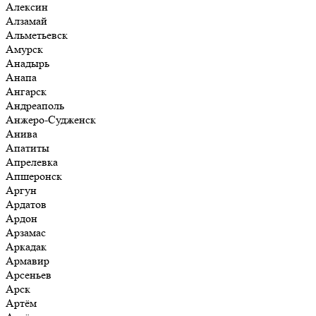
Алексин
Алзамай
Альметьевск
Амурск
Анадырь
Анапа
Ангарск
Андреаполь
Анжеро-Судженск
Анива
Апатиты
Апрелевка
Апшеронск
Аргун
Ардатов
Ардон
Арзамас
Аркадак
Армавир
Арсеньев
Арск
Артём