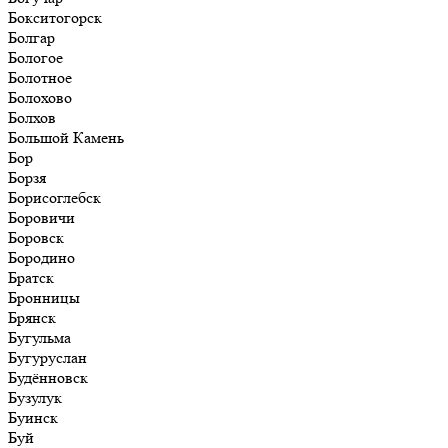
Бокситогорск
Болгар
Бологое
Болотное
Болохово
Болхов
Большой Камень
Бор
Борзя
Борисоглебск
Боровичи
Боровск
Бородино
Братск
Бронницы
Брянск
Бугульма
Бугуруслан
Будённовск
Бузулук
Буинск
Буй