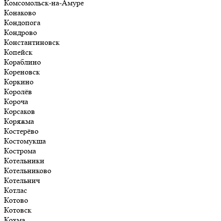
Комсомольск-на-Амуре
Конаково
Кондопога
Кондрово
Константиновск
Копейск
Кораблино
Кореновск
Коркино
Королёв
Короча
Корсаков
Коряжма
Костерёво
Костомукша
Кострома
Котельники
Котельниково
Котельнич
Котлас
Котово
Котовск
Кохма