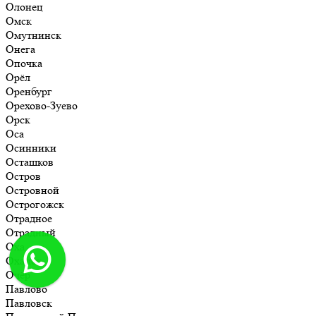
Олонец
Омск
Омутнинск
Онега
Опочка
Орёл
Оренбург
Орехово-Зуево
Орск
Оса
Осинники
Осташков
Остров
Островной
Острогожск
Отрадное
Отрадный
Оха
Оханск
Очёр
Павлово
Павловск