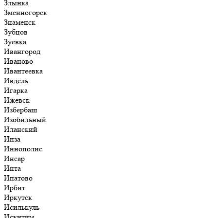
Злынка
Змеиногорск
Знаменск
Зубцов
Зуевка
Ивангород
Иваново
Ивантеевка
Ивдель
Игарка
Ижевск
Избербаш
Изобильный
Иланский
Инза
Иннополис
Инсар
Инта
Ипатово
Ирбит
Иркутск
Исилькуль
Искитим