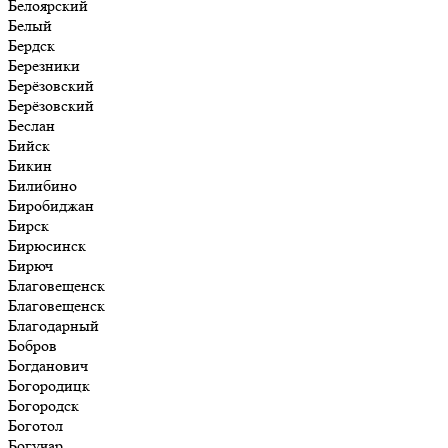
Белоярский
Белый
Бердск
Березники
Берёзовский
Берёзовский
Беслан
Бийск
Бикин
Билибино
Биробиджан
Бирск
Бирюсинск
Бирюч
Благовещенск
Благовещенск
Благодарный
Бобров
Богданович
Богородицк
Богородск
Боготол
Богучар