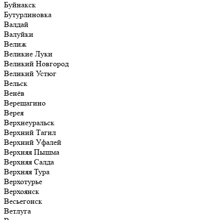
Буйнакск
Бутурлиновка
Валдай
Валуйки
Велиж
Великие Луки
Великий Новгород
Великий Устюг
Вельск
Венёв
Верещагино
Верея
Верхнеуральск
Верхний Тагил
Верхний Уфалей
Верхняя Пышма
Верхняя Салда
Верхняя Тура
Верхотурье
Верхоянск
Весьегонск
Ветлуга