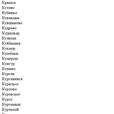
Крымск
Кстово
Кубинка
Кувандык
Кувшиново
Кудрово
Кудымкар
Кузнецк
Куйбышев
Кукмор
Кулебаки
Кумертау
Кунгур
Купино
Курган
Курганинск
Курильск
Курлово
Куровское
Курск
Куртамыш
Курчалой