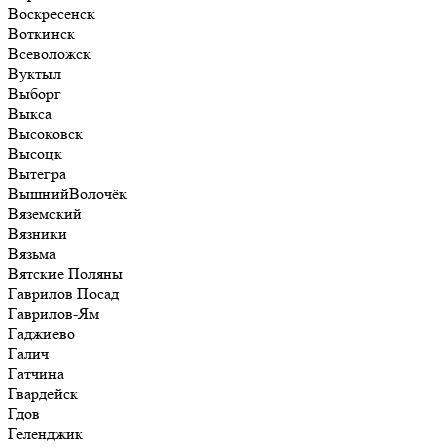
Воскресенск
Воткинск
Всеволожск
Вуктыл
Выборг
Выкса
Высоковск
Высоцк
Вытегра
ВышнийВолочёк
Вяземский
Вязники
Вязьма
Вятские Поляны
Гаврилов Посад
Гаврилов-Ям
Гаджиево
Галич
Гатчина
Гвардейск
Гдов
Геленджик