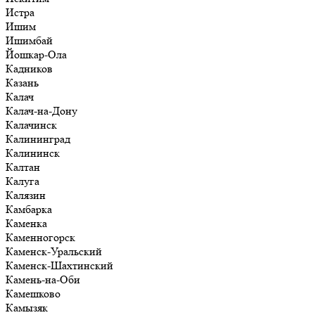
Истра
Ишим
Ишимбай
Йошкар-Ола
Кадников
Казань
Калач
Калач-на-Дону
Калачинск
Калининград
Калининск
Калтан
Калуга
Калязин
Камбарка
Каменка
Каменногорск
Каменск-Уральский
Каменск-Шахтинский
Камень-на-Оби
Камешково
Камызяк