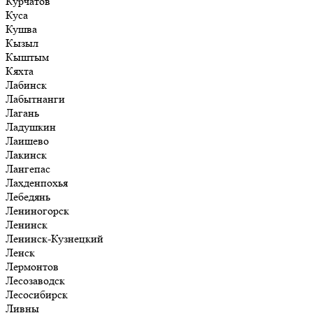
Курчатов
Куса
Кушва
Кызыл
Кыштым
Кяхта
Лабинск
Лабытнанги
Лагань
Ладушкин
Лаишево
Лакинск
Лангепас
Лахденпохья
Лебедянь
Лениногорск
Ленинск
Ленинск-Кузнецкий
Ленск
Лермонтов
Лесозаводск
Лесосибирск
Ливны