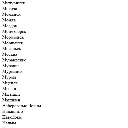
Мичуринск
Могоча
Можайск
Можга
Моздок
Мончегорск
Морозовск
Моршанск
Мосальск
Москва
Муравленко
Мураши
Мурманск
Муром
Мценск
Мыски
Мытищи
Мышкин
Набережные Челны
Навашино
Наволоки
Надым