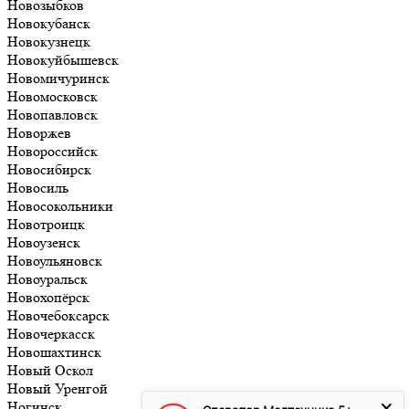
Новозыбков
Новокубанск
Новокузнецк
Новокуйбышевск
Новомичуринск
Новомосковск
Новопавловск
Новоржев
Новороссийск
Новосибирск
Новосиль
Новосокольники
Новотроицк
Новоузенск
Новоульяновск
Новоуральск
Новохопёрск
Новочебоксарск
Новочеркасск
Новошахтинск
Новый Оскол
Новый Уренгой
Ногинск