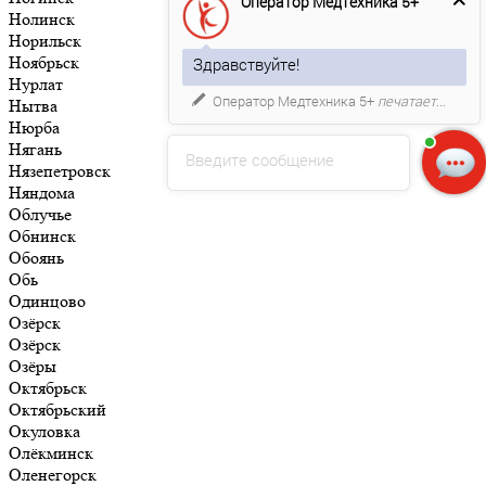
Оператор Медтехника 5+
Нолинск
Норильск
Ноябрьск
Здравствуйте!
Нурлат
Оператор Медтехника 5+
печатает...
Нытва
Нюрба
Нягань
Введите сообщение
Нязепетровск
Няндома
Облучье
Обнинск
Обоянь
Обь
Одинцово
Озёрск
Озёрск
Озёры
Октябрьск
Октябрьский
Окуловка
Олёкминск
Оленегорск