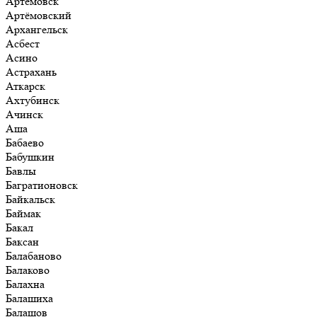
Артёмовск
Артёмовский
Архангельск
Асбест
Асино
Астрахань
Аткарск
Ахтубинск
Ачинск
Аша
Бабаево
Бабушкин
Бавлы
Багратионовск
Байкальск
Баймак
Бакал
Баксан
Балабаново
Балаково
Балахна
Балашиха
Балашов