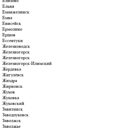
Елизово
Ельня
Еманжелинск
Емва
Енисейск
Ермолино
Ершов
Ессентуки
Железноводск
Железногорск
Железногорск
Железногорск-Илимский
Жердевка
Жигулёвск
Жиздра
Жирновск
Жуков
Жуковка
Жуковский
Завитинск
Заводоуковск
Заволжск
Заволжье