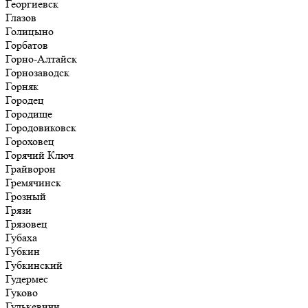
Георгиевск
Глазов
Голицыно
Горбатов
Горно-Алтайск
Горнозаводск
Горняк
Городец
Городище
Городовиковск
Гороховец
Горячий Ключ
Грайворон
Гремячинск
Грозный
Грязи
Грязовец
Губаха
Губкин
Губкинский
Гудермес
Гуково
Гулькевичи