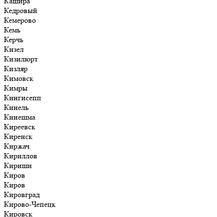
Кашира
Кедровый
Кемерово
Кемь
Керчь
Кизел
Кизилюрт
Кизляр
Кимовск
Кимры
Кингисепп
Кинель
Кинешма
Киреевск
Киренск
Киржач
Кириллов
Кириши
Киров
Киров
Кировград
Кирово-Чепецк
Кировск