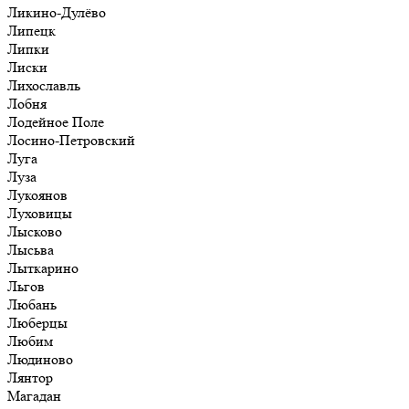
Ликино-Дулёво
Липецк
Липки
Лиски
Лихославль
Лобня
Лодейное Поле
Лосино-Петровский
Луга
Луза
Лукоянов
Луховицы
Лысково
Лысьва
Лыткарино
Льгов
Любань
Люберцы
Любим
Людиново
Лянтор
Магадан