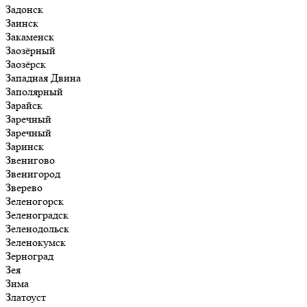
Задонск
Заинск
Закаменск
Заозёрный
Заозёрск
Западная Двина
Заполярный
Зарайск
Заречный
Заречный
Заринск
Звенигово
Звенигород
Зверево
Зеленогорск
Зеленоградск
Зеленодольск
Зеленокумск
Зерноград
Зея
Зима
Златоуст