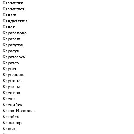
Камышин
Камышлов
Канаш
Кандалакша
Канск
Карабаново
Карабаш
Карабулак
Карасук
Карачаевск
Карачев
Каргат
Каргополь
Карпинск
Карталы
Касимов
Касли
Каспийск
Катав-Ивановск
Катайск
Качканар
Кашин