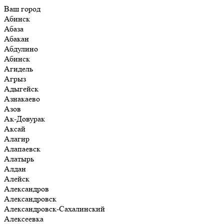
Ваш город
Абинск
Абаза
Абакан
Абдулино
Абинск
Агидель
Агрыз
Адыгейск
Азнакаево
Азов
Ак-Довурак
Аксай
Алагир
Алапаевск
Алатырь
Алдан
Алейск
Александров
Александровск
Александровск-Сахалинский
Алексеевка