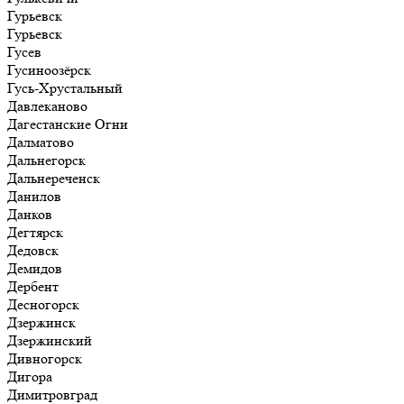
Гурьевск
Гурьевск
Гусев
Гусиноозёрск
Гусь-Хрустальный
Давлеканово
Дагестанские Огни
Далматово
Дальнегорск
Дальнереченск
Данилов
Данков
Дегтярск
Дедовск
Демидов
Дербент
Десногорск
Дзержинск
Дзержинский
Дивногорск
Дигора
Димитровград