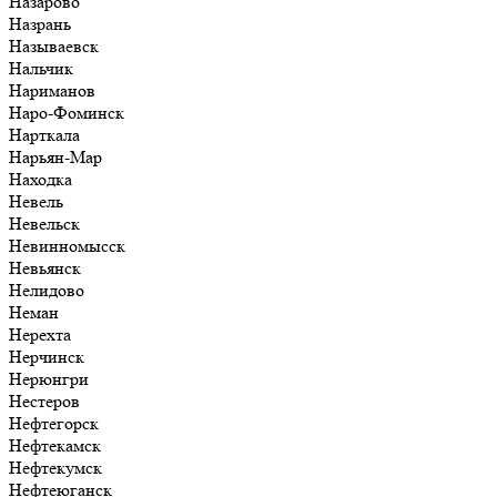
Назарово
Назрань
Называевск
Нальчик
Нариманов
Наро-Фоминск
Нарткала
Нарьян-Мар
Находка
Невель
Невельск
Невинномысск
Невьянск
Нелидово
Неман
Нерехта
Нерчинск
Нерюнгри
Нестеров
Нефтегорск
Нефтекамск
Нефтекумск
Нефтеюганск