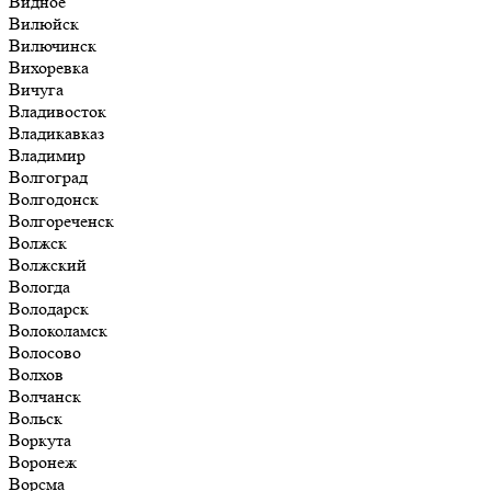
Видное
Вилюйск
Вилючинск
Вихоревка
Вичуга
Владивосток
Владикавказ
Владимир
Волгоград
Волгодонск
Волгореченск
Волжск
Волжский
Вологда
Володарск
Волоколамск
Волосово
Волхов
Волчанск
Вольск
Воркута
Воронеж
Ворсма