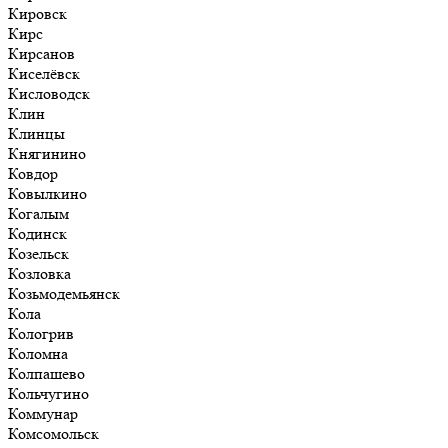
Кировск
Кирс
Кирсанов
Киселёвск
Кисловодск
Клин
Клинцы
Княгинино
Ковдор
Ковылкино
Когалым
Кодинск
Козельск
Козловка
Козьмодемьянск
Кола
Кологрив
Коломна
Колпашево
Кольчугино
Коммунар
Комсомольск