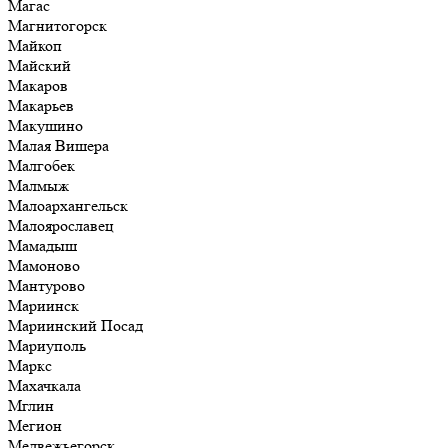
Магас
Магнитогорск
Майкоп
Майский
Макаров
Макарьев
Макушино
Малая Вишера
Малгобек
Малмыж
Малоархангельск
Малоярославец
Мамадыш
Мамоново
Мантурово
Мариинск
Мариинский Посад
Мариуполь
Маркс
Махачкала
Мглин
Мегион
Медвежьегорск