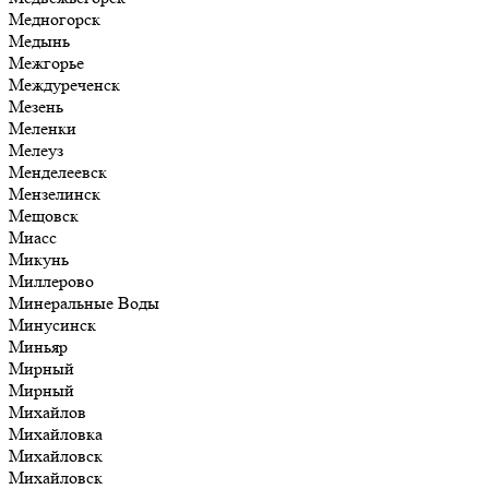
Медногорск
Медынь
Межгорье
Междуреченск
Мезень
Меленки
Мелеуз
Менделеевск
Мензелинск
Мещовск
Миасс
Микунь
Миллерово
Минеральные Воды
Минусинск
Миньяр
Мирный
Мирный
Михайлов
Михайловка
Михайловск
Михайловск